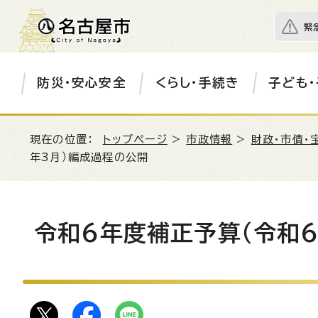
緊
防災・安心安全
くらし・手続き
子ども・
現在の位置：
トップページ
>
市政情報
>
財政・市債・
年3月）編成過程の公開
令和6年度補正予算（令和