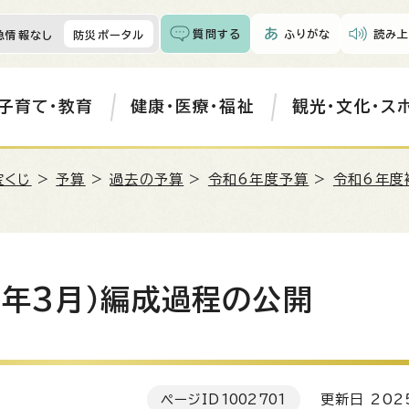
質問する
ふりがな
読み上
急情報なし
防災ポータル
子育て・教育
健康・医療・福祉
観光・文化・ス
宝くじ
>
予算
>
過去の予算
>
令和6年度予算
>
令和6年度
6年3月）編成過程の公開
ページID
1002701
更新日 202