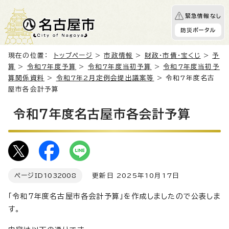
緊急情報なし
防災ポータル
現在の位置：
トップページ
>
市政情報
>
財政・市債・宝くじ
>
予
算
>
令和7年度予算
>
令和7年度当初予算
>
令和7年度当初予
算関係資料
>
令和7年2月定例会提出議案等
> 令和7年度名古
屋市各会計予算
令和7年度名古屋市各会計予算
ページID
1032008
更新日 2025年10月17日
「令和7年度名古屋市各会計予算」を作成しましたので公表しま
す。