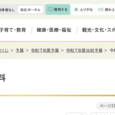
質問する
ふりがな
読み上
急情報なし
防災ポータル
子育て・教育
健康・医療・福祉
観光・文化・ス
宝くじ
>
予算
>
令和7年度予算
>
令和7年度当初予算
> 令
料
ページI