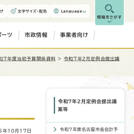
げ
文字サイズ・配色
Language
情報をさがす
ポーツ
市政情報
事業者向け
和7年度当初予算関係資料
>
令和7年2月定例会提出議
令和7年2月定例会提出議
案等
令和7年度名古屋市各会計予
5年10月17日