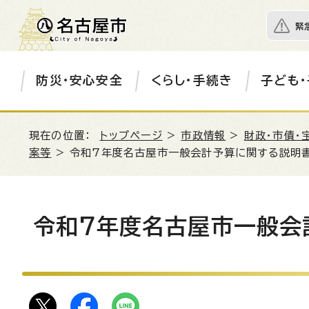
緊
防災・安心安全
くらし・手続き
子ども・
現在の位置：
トップページ
>
市政情報
>
財政・市債・
案等
> 令和7年度名古屋市一般会計予算に関する説明
令和7年度名古屋市一般会