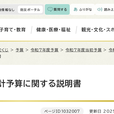
質問する
ふりがな
読み上
急情報なし
防災ポータル
子育て・教育
健康・医療・福祉
観光・文化・ス
宝くじ
>
予算
>
令和7年度予算
>
令和7年度当初予算
>
令
書
計予算に関する説明書
ページID
1032007
更新日 202