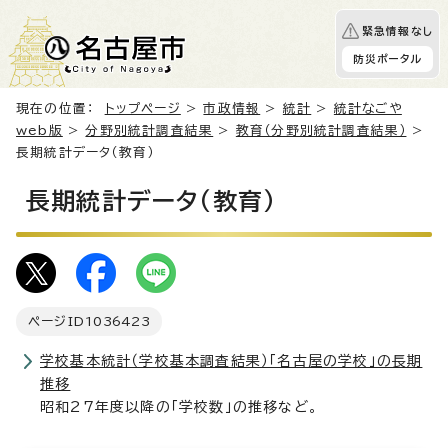
緊急情報なし
防災ポータル
現在の位置：
トップページ
>
市政情報
>
統計
>
統計なごや
web版
>
分野別統計調査結果
>
教育（分野別統計調査結果）
>
長期統計データ（教育）
長期統計データ（教育）
ページID
1036423
学校基本統計（学校基本調査結果）「名古屋の学校」の長期
推移
昭和27年度以降の「学校数」の推移など。