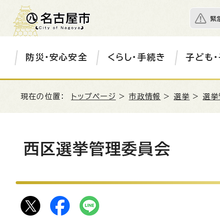
緊
防災・安心安全
くらし・手続き
子ども・
現在の位置：
トップページ
>
市政情報
>
選挙
>
選挙
西区選挙管理委員会