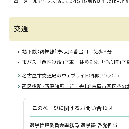
電子メールアドレス：a5234516@nishi.city.nag
交通
地下鉄：鶴舞線「浄心」4番出口 徒歩3分
市バス：「西区役所」下車 徒歩2分、「浄心町」下
名古屋市交通局のウェブサイト
（外部リンク）
西区役所・西保健所 新庁舎【名古屋市西区花の木2
このページに関する
お問い合わせ
選挙管理委員会事務局 選挙課 啓発担当