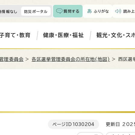
質問する
ふりがな
読み上
急情報なし
防災ポータル
子育て・教育
健康・医療・福祉
観光・文化・ス
管理委員会
>
各区選挙管理委員会の所在地(地図)
> 西区選
ページID
1030204
更新日 202