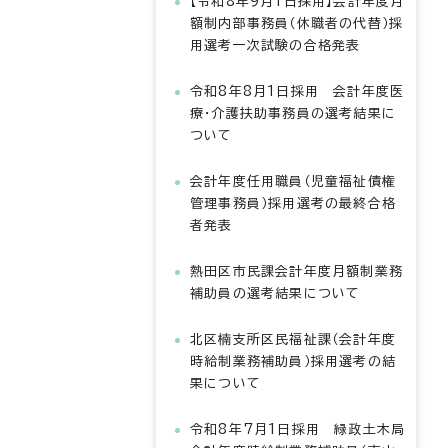
【令和8年9月1日採用】会計年度月
額制内部事務員（休職者の代替）採
用選考一次試験の合格発表
令和8年8月1日採用 会計年度医
療・介護扶助事務員の選考結果に
ついて
会計年度任用職員（児童福祉債権
管理事務員）採用選考の最終合格
者発表
熱田区市民課会計年度月額制業務
補助員の選考結果について
北区楠支所区民福祉課（会計年度
時給制業務補助員）採用選考の結
果について
令和8年7月1日採用 緑政土木局