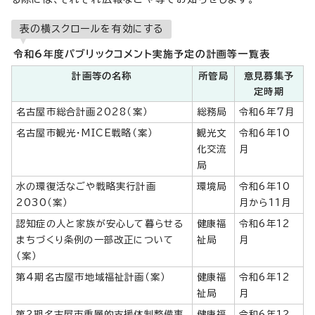
表の横スクロールを有効にする
令和6年度パブリックコメント実施予定の計画等一覧表
計画等の名称
所管局
意見募集予
定時期
名古屋市総合計画2028（案）
総務局
令和6年7月
名古屋市観光・MICE戦略（案）
観光文
令和6年10
化交流
月
局
水の環復活なごや戦略実行計画
環境局
令和6年10
2030（案）
月から11月
認知症の人と家族が安心して暮らせる
健康福
令和6年12
まちづくり条例の一部改正について
祉局
月
（案）
第4期名古屋市地域福祉計画（案）
健康福
令和6年12
祉局
月
第2期名古屋市重層的支援体制整備事
健康福
令和6年12