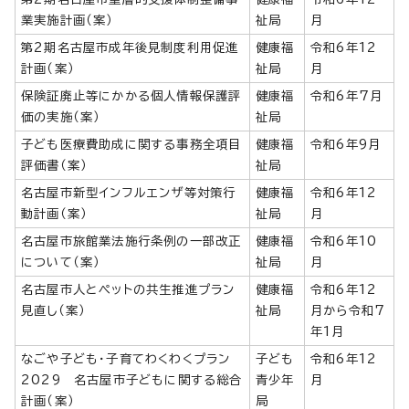
業実施計画（案）
祉局
月
第2期名古屋市成年後見制度利用促進
健康福
令和6年12
計画（案）
祉局
月
保険証廃止等にかかる個人情報保護評
健康福
令和6年7月
価の実施（案）
祉局
子ども医療費助成に関する事務全項目
健康福
令和6年9月
評価書（案）
祉局
名古屋市新型インフルエンザ等対策行
健康福
令和6年12
動計画（案）
祉局
月
名古屋市旅館業法施行条例の一部改正
健康福
令和6年10
について（案）
祉局
月
名古屋市人とペットの共生推進プラン
健康福
令和6年12
見直し（案）
祉局
月から令和7
年1月
なごや子ども・子育てわくわくプラン
子ども
令和6年12
2029 名古屋市子どもに関する総合
青少年
月
計画（案）
局