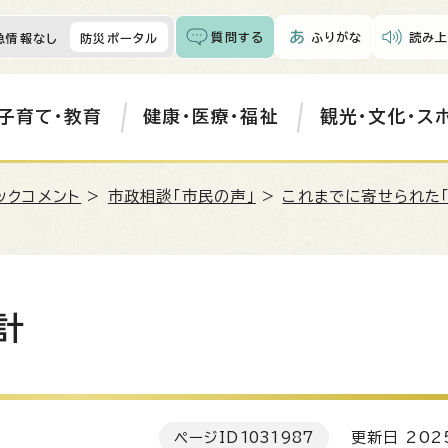
質問する
ふりがな
読み上
急情報なし
防災ポータル
子育て・教育
健康・医療・福祉
観光・文化・ス
ックコメント
>
市政相談「市民の声」
>
これまでに寄せられた
計
ページID
1031987
更新日 202