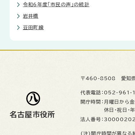
令和6年度「市民の声」の統計
岩井橋
豆田町線
〒460-8508
愛知
代表電話：
052-961-
開庁時間：
月曜日から
休日・祝日・
名古屋市役所
法人番号：
3000020
(注)開庁時間が異なる