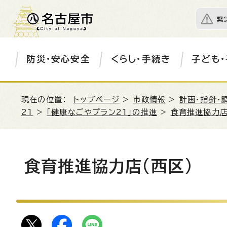
緊
防災・安心安全
くらし・手続き
子ども・
現在の位置：
トップページ
>
市政情報
>
計画・指針・
21
>
「健康なごやプラン21」の推進
>
食育推進協力
食育推進協力店(西区)