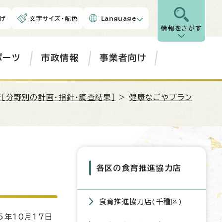
げ
文字サイズ・配色
Language
情報をさがす
ポーツ
市政情報
事業者向け
［分野別の計画・指針・調査結果］
>
健康なごやプラン
各区の食育推進協力店
食育推進協力店(千種区)
5年10月17日