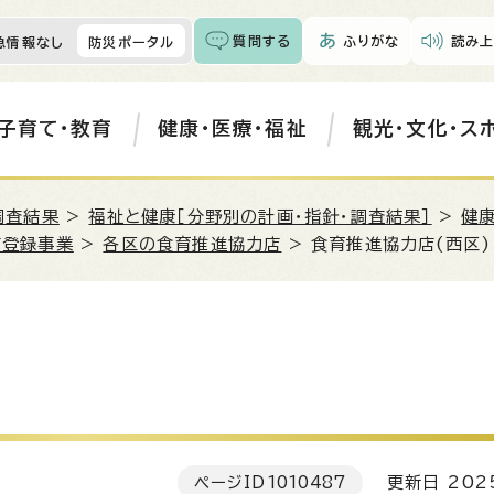
質問する
ふりがな
読み上
急情報なし
防災ポータル
子育て・教育
健康・医療・福祉
観光・文化・ス
調査結果
>
福祉と健康［分野別の計画・指針・調査結果］
>
健康
店登録事業
>
各区の食育推進協力店
> 食育推進協力店(西区)
ページID
1010487
更新日 202