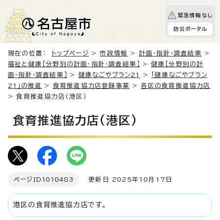
緊急情報なし
防災ポータル
現在の位置：
トップページ
>
市政情報
>
計画・指針・調査結果
>
福祉と健康［分野別の計画・指針・調査結果］
>
健康［分野別の計
画・指針・調査結果］
>
健康なごやプラン21
>
「健康なごやプラン
21」の推進
>
食育推進協力店登録事業
>
各区の食育推進協力店
> 食育推進協力店(港区)
食育推進協力店(港区)
ページID
1010483
更新日 2025年10月17日
港区の食育推進協力店です。