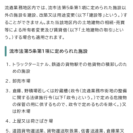
流通業務地区内では、流市法第5条第1項に定められた施設以
外の施設を建設、改築又は用途変更（以下「建設等」という。）す
ることができません。また当該地区内の土地建物の相続・売買
等による所有者変更及び賃貸借（以下「土地建物の取引」とい
う。）する場合も適用されます。
流市法第5条第1項に定められた施設
トラックターミナル、鉄道の貨物駅その他貨物の積卸しのた
めの施設
卸売市場
倉庫、野積場若しくは貯蔵槽(政令（流通業務市街地の整備
に関する法律施行令（以下「政令」という。）で定める危険物
の保管の用に供するもので、政令で定めるものを除く。)又
は貯木場
上屋又は荷さばき場
道路貨物運送業、貨物運送取扱業、信書送達業、倉庫業又