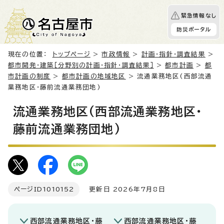
緊急情報なし
防災ポータル
現在の位置：
トップページ
>
市政情報
>
計画・指針・調査結果
>
都市開発・建築［分野別の計画・指針・調査結果］
>
都市計画
>
都
市計画の制度
>
都市計画の地域地区
> 流通業務地区(西部流通
業務地区・藤前流通業務団地)
流通業務地区(西部流通業務地区・
藤前流通業務団地)
ページID
1010152
更新日 2026年7月8日
西部流通業務地区・藤
西部流通業務地区・藤