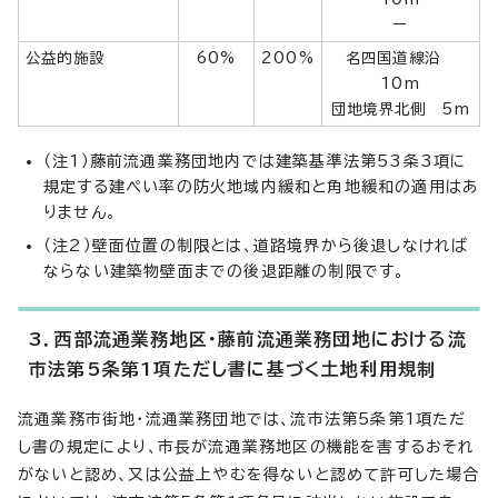
ー
公益的施設
60%
200%
名四国道線沿
10m
団地境界北側 5m
（注1）藤前流通業務団地内では建築基準法第53条3項に
規定する建ぺい率の防火地域内緩和と角地緩和の適用はあ
りません。
（注2）壁面位置の制限とは、道路境界から後退しなければ
ならない建築物壁面までの後退距離の制限です。
3．西部流通業務地区・藤前流通業務団地における流
市法第5条第1項ただし書に基づく土地利用規制
流通業務市街地・流通業務団地では、流市法第5条第1項ただ
し書の規定により、市長が流通業務地区の機能を害するおそれ
がないと認め、又は公益上やむを得ないと認めて許可した場合