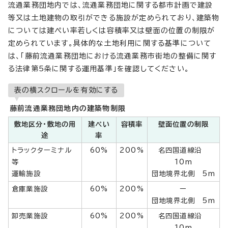
流通業務団地内では、流通業務団地に関する都市計画で建設
等又は土地建物の取引ができる施設が定められており、建築物
については建ぺい率若しくは容積率又は壁面の位置の制限が
定められています。具体的な土地利用に関する基準について
は、「藤前流通業務団地における流通業務市街地の整備に関す
る法律第5条に関する運用基準」を確認してください。
表の横スクロールを有効にする
藤前流通業務団地内の建築物制限
敷地区分・敷地の用
建ぺい
容積率
壁面位置の制限
途
率
トラックターミナル
60%
200%
名四国道線沿
等
10m
運輸施設
団地境界北側 5m
倉庫業施設
60%
200%
ー
団地境界北側 5m
卸売業施設
60%
200%
名四国道線沿
10m