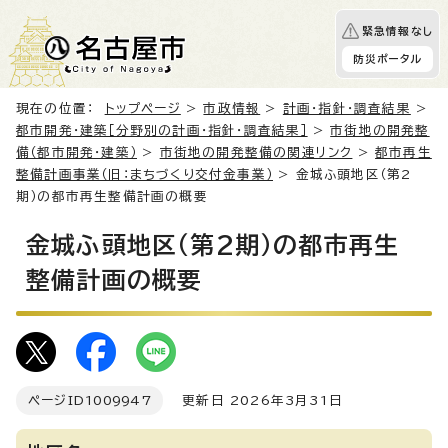
緊急情報なし
防災ポータル
現在の位置：
トップページ
>
市政情報
>
計画・指針・調査結果
>
都市開発・建築［分野別の計画・指針・調査結果］
>
市街地の開発整
備（都市開発・建築）
>
市街地の開発整備の関連リンク
>
都市再生
整備計画事業（旧：まちづくり交付金事業）
> 金城ふ頭地区（第2
期）の都市再生整備計画の概要
金城ふ頭地区（第2期）の都市再生
整備計画の概要
ページID
1009947
更新日 2026年3月31日