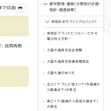
都市開発・建築［分野別の計画・
字で印刷
指針・調査結果］
栄地区まちづくりプロジェクト
栄地区グランドビジョン―さかえ
魅力向上方針―
で、民間再開
久屋大通再生社会実験
久屋大通再生有識者懇談会
久屋大通のあり方
北エリア・テレビ塔エリア（外堀通か
ら錦通まで）の再生
南エリア（錦通から若宮大通まで）
の再生