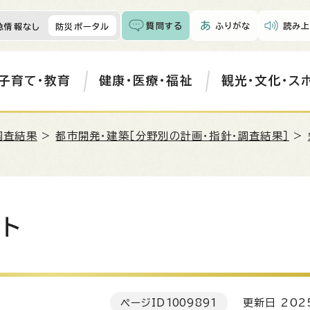
質問する
ふりがな
読み上
急情報なし
防災ポータル
子育て・教育
健康・医療・福祉
観光・文化・ス
調査結果
>
都市開発・建築［分野別の計画・指針・調査結果］
>
ト
ページID
1009891
更新日 202