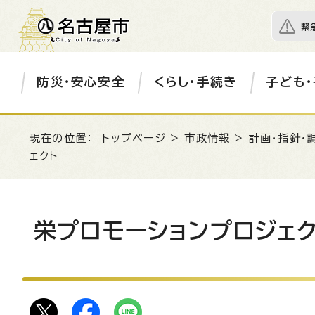
緊
防災・安心安全
くらし・手続き
子ども・
現在の位置：
トップページ
>
市政情報
>
計画・指針・
ェクト
栄プロモーションプロジェク