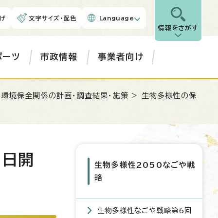
げ
文字サイズ・配色
Language
情報をさがす
ポーツ
市政情報
事業者向け
>
環境保全関係の計画・調査結果・施策
>
生物多様性の保
5日開
生物多様性2050なごや戦
略
生物多様性なごや戦略第6回