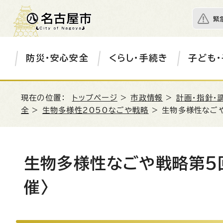
緊
防災・安心安全
くらし・手続き
子ども・
現在の位置：
トップページ
>
市政情報
>
計画・指針・
全
>
生物多様性2050なごや戦略
> 生物多様性なごや
生物多様性なごや戦略第5回
催〉