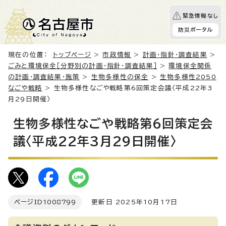
緊急情報なし
防災ポータル
現在の位置：
トップページ
>
市政情報
>
計画・指針・調査結果
>
ごみと環境保全［分野別の計画・指針・調査結果］
>
環境保全関係
の計画・調査結果・施策
>
生物多様性の保全
>
生物多様性2050
なごや戦略
> 生物多様性なごや戦略第6回策定会議〈平成22年3
月29日開催〉
生物多様性なごや戦略第6回策定会
議〈平成22年3月29日開催〉
ページID
1008799
更新日 2025年10月17日