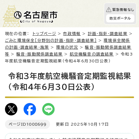
緊急情報なし
防災ポータル
現在の位置：
トップページ
>
市政情報
>
計画・指針・調査結果
>
ごみと環境保全［分野別の計画・指針・調査結果］
>
環境保全関係
の計画・調査結果・施策
>
環境の状況
>
騒音・振動関係調査結果
等
>
騒音・振動関係調査結果
>
航空機騒音の調査結果
> 令和3
年度航空機騒音定期監視結果（令和4年6月30日公表）
令和3年度航空機騒音定期監視結果
（令和4年6月30日公表）
ページID
1008699
更新日 2025年10月17日