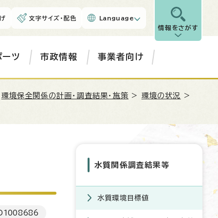
げ
文字サイズ・配色
Language
情報をさがす
ポーツ
市政情報
事業者向け
>
環境保全関係の計画・調査結果・施策
>
環境の状況
>
水質関係調査結果等
水質環境目標値
D
1008686