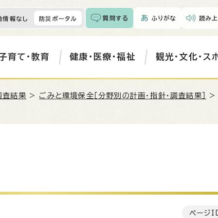
質問する
ふりがな
読み上
急情報なし
防災ポータル
子育て・教育
健康・医療・福祉
観光・文化・ス
調査結果
>
ごみと環境保全［分野別の計画・指針・調査結果］
ページI