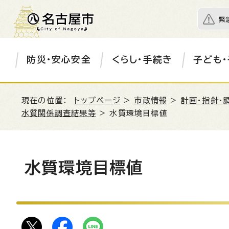
緊
防災・安心安全
くらし・手続き
子ども・
現在の位置：
トップページ
>
市政情報
>
計画・指針・
水質関係調査結果等
> 水質環境目標値
水質環境目標値