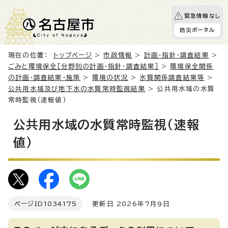
緊急情報なし
防災ポータル
現在の位置：
トップページ
>
市政情報
>
計画・指針・調査結果
>
ごみと環境保全［分野別の計画・指針・調査結果］
>
環境保全関係
の計画・調査結果・施策
>
環境の状況
>
水質関係調査結果等
>
公共用水域及び地下水の水質常時監視結果
> 公共用水域の水質
常時監視（速報値）
公共用水域の水質常時監視（速報
値）
ページID
1034175
更新日 2026年7月9日