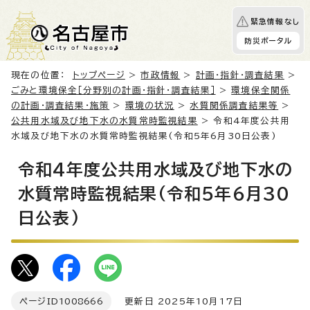
緊急情報なし
防災ポータル
現在の位置：
トップページ
>
市政情報
>
計画・指針・調査結果
>
ごみと環境保全［分野別の計画・指針・調査結果］
>
環境保全関係
の計画・調査結果・施策
>
環境の状況
>
水質関係調査結果等
>
公共用水域及び地下水の水質常時監視結果
> 令和4年度公共用
水域及び地下水の水質常時監視結果(令和5年6月30日公表)
令和4年度公共用水域及び地下水の
水質常時監視結果(令和5年6月30
日公表)
ページID
1008666
更新日 2025年10月17日