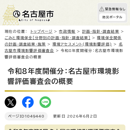
緊急情報なし
防災ポータル
現在の位置：
トップページ
>
市政情報
>
計画・指針・調査結果
>
ごみと環境保全［分野別の計画・指針・調査結果］
>
環境保全関係
の計画・調査結果・施策
>
環境アセスメント(環境影響評価)
>
名
古屋市環境影響評価審査会
> 令和8年度開催分：名古屋市環境影
響評価審査会の概要
令和8年度開催分：名古屋市環境影
響評価審査会の概要
ページID
1049440
更新日 2026年6月2日