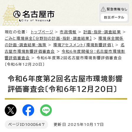
緊急情報なし
防災ポータル
現在の位置：
トップページ
>
市政情報
>
計画・指針・調査結果
>
ごみと環境保全［分野別の計画・指針・調査結果］
>
環境保全関係
の計画・調査結果・施策
>
環境アセスメント(環境影響評価)
>
名
古屋市環境影響評価審査会
>
令和6年度開催分：名古屋市環境影
響評価審査会
> 令和6年度第2回名古屋市環境影響評価審査会
〔令和6年12月20日〕
令和6年度第2回名古屋市環境影響
評価審査会〔令和6年12月20日〕
ページID
1008647
更新日 2025年10月17日