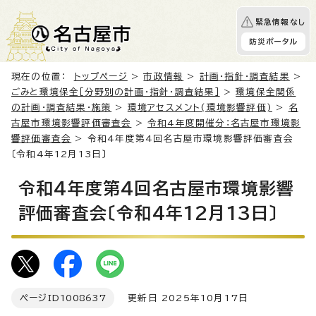
緊急情報なし
防災ポータル
現在の位置：
トップページ
>
市政情報
>
計画・指針・調査結果
>
ごみと環境保全［分野別の計画・指針・調査結果］
>
環境保全関係
の計画・調査結果・施策
>
環境アセスメント(環境影響評価)
>
名
古屋市環境影響評価審査会
>
令和4年度開催分：名古屋市環境影
響評価審査会
> 令和4年度第4回名古屋市環境影響評価審査会
〔令和4年12月13日〕
令和4年度第4回名古屋市環境影響
評価審査会〔令和4年12月13日〕
ページID
1008637
更新日 2025年10月17日