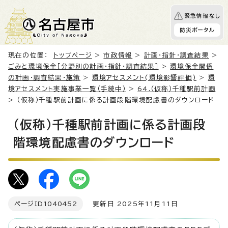
緊急情報なし
防災ポータル
現在の位置：
トップページ
>
市政情報
>
計画・指針・調査結果
>
ごみと環境保全［分野別の計画・指針・調査結果］
>
環境保全関係
の計画・調査結果・施策
>
環境アセスメント(環境影響評価)
>
環
境アセスメント実施事業一覧（手続中）
>
64.（仮称）千種駅前計画
> （仮称）千種駅前計画に係る計画段階環境配慮書のダウンロード
（仮称）千種駅前計画に係る計画段
階環境配慮書のダウンロード
ページID
1040452
更新日 2025年11月11日