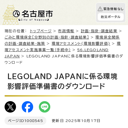
緊急情報なし
防災ポータル
現在の位置：
トップページ
>
市政情報
>
計画・指針・調査結果
>
ごみと環境保全［分野別の計画・指針・調査結果］
>
環境保全関係
の計画・調査結果・施策
>
環境アセスメント(環境影響評価)
>
環
境アセスメント実施事業一覧（手続中）
>
56.LEGOLAND
JAPAN
> LEGOLAND JAPANに係る環境影響評価準備書のダ
ウンロード
LEGOLAND JAPANに係る環境
影響評価準備書のダウンロード
ページID
1008545
更新日 2025年10月17日