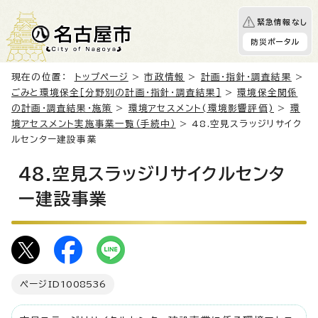
緊急情報なし
防災ポータル
現在の位置：
トップページ
>
市政情報
>
計画・指針・調査結果
>
ごみと環境保全［分野別の計画・指針・調査結果］
>
環境保全関係
の計画・調査結果・施策
>
環境アセスメント(環境影響評価)
>
環
境アセスメント実施事業一覧（手続中）
> 48.空見スラッジリサイク
ルセンター建設事業
48.空見スラッジリサイクルセンタ
ー建設事業
ページID
1008536