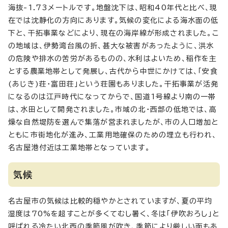
海抜-1.73メートルです。地盤沈下は、昭和40年代と比べ、現
在では沈静化の方向にあります。気候の変化による海水面の低
下と、干拓事業などにより、現在の海岸線が形成されました。こ
の地域は、伊勢湾台風の折、甚大な被害があったように、洪水
の危険や排水の苦労があるものの、水利はよいため、稲作を主
とする農業地帯として発展し、古代から中世にかけては、「安食
(あじき)荘・富田荘」という荘園もありました。干拓事業が活発
になるのは江戸時代になってからで、国道1号線より南の一帯
は、水田として開発されました。市域の北・西部の低地では、高
燥な自然堤防を選んで集落が営まれましたが、市の人口増加と
ともに市街地化が進み、工業用地確保のための埋立も行われ、
名古屋港付近は工業地帯となっています。
気候
名古屋市の気候は比較的穏やかとされていますが、夏の平均
湿度は70%を超すことが多くてむし暑く、冬は「伊吹おろし」と
呼ばれる冷たい北西の季節風が吹き、季節により厳しい面もあ