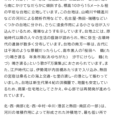
ら南にかけてなだらかに傾斜する、標高10から15メートル程
の平坦な台地に立地しています。この台地は、山崎川や精進川
などの河川による開析作用などで、名古屋・熱田・瑞穂などい
くつかの台地に分かれ、さらに浸食作用による小さな谷が入り
込んでいるため、複雑なようすを示しています。台地上には、原
始時代以降の人々の生活の痕跡が認められ、特に弥生・古墳時
代の遺跡が数多く分布しています。台地の南方一帯は、古代に
は干潟のような景観だったらしく、高市黒人の「桜田へ 鶴(た
づ)鳴き渡る 年魚市潟(あゆちがた) 汐干にけらし 鶴(た
づ) 鳴き渡る」という歌が『万葉集』におさめられています。ま
た、江戸時代には、伊勢湾が内田橋あたりまで入り込み、熱田
の宮宿は桑名との海上交通-七里の渡し-の港として賑わって
いました。台地は新生代第4紀の洪積層で、地盤も安定してい
るため、商業・住宅地としてさかえ、中心部では再開発が進めら
れています。
北・西・南部(北・西・中村・中川・港区と熱田・南区の一部)は、
河川の堆積作用によって形成された沖積地で、最も低い所で