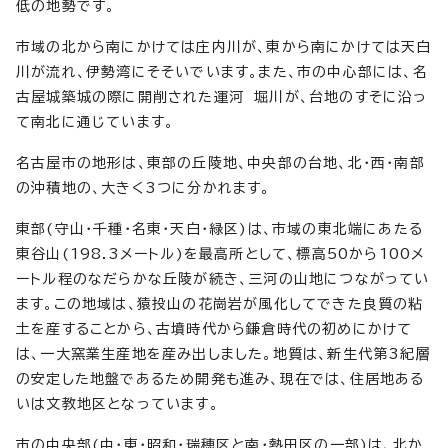
低の地勢です。
市域の北から南にかけては庄内川が、東から南にかけては天白
川が流れ、伊勢湾にそそいでいます。また、市の中心部には、名
古屋城築城の際に開削された運河 堀川が、台地のすそに沿っ
て南北に通じています。
名古屋市の地形は、東部の丘陵地、中央部の台地、北・西・南部
の沖積地の、大きく3つに分かれます。
東部(守山・千種・名東・天白・緑区)は、市域の東北端にあたる
東谷山(198.3メートル)を最高所として、標高50から100メ
ートル程のなだらかな丘陵が続き、三河の山地につながってい
ます。この地域は、猿投山の花崗岩が風化してできた良質の粘
土を産することから、古墳時代から鎌倉時代の初めにかけて
は、一大窯業生産地を産み出しました。地質は、新生代第3紀層
の安定した地盤であるため開発も進み、現在では、住居地ある
いは文教地区となっています。
市の中央部(中・東・昭和・瑞穂区と南・熱田区の一部)は、北か