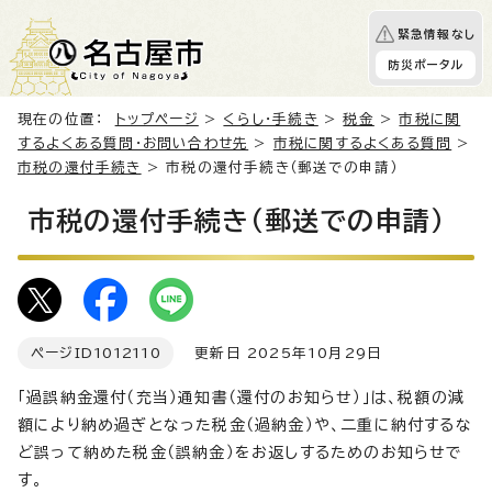
緊急情報なし
防災ポータル
現在の位置：
トップページ
>
くらし・手続き
>
税金
>
市税に関
するよくある質問・お問い合わせ先
>
市税に関するよくある質問
>
市税の還付手続き
> 市税の還付手続き（郵送での申請）
市税の還付手続き（郵送での申請）
ページID
1012110
更新日 2025年10月29日
「過誤納金還付（充当）通知書（還付のお知らせ）」は、税額の減
額により納め過ぎとなった税金（過納金）や、二重に納付するな
ど誤って納めた税金（誤納金）をお返しするためのお知らせで
す。