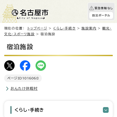
緊急情報なし
防災ポータル
現在の位置：
トップページ
>
くらし・手続き
>
施設案内
>
観光・
文化・スポーツ施設
> 宿泊施設
宿泊施設
ページID
1016068
おんたけ休暇村
くらし・手続き