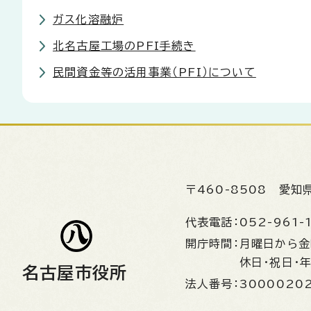
ガス化溶融炉
北名古屋工場のPFI手続き
民間資金等の活用事業（PFI）について
〒460-8508
愛知
代表電話：
052-961-
開庁時間：
月曜日から
休日・祝日・
名古屋市役所
法人番号：
3000020