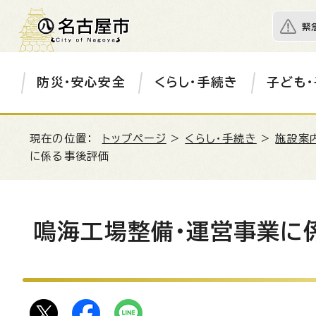
緊
防災・安心安全
くらし・手続き
子ども・
現在の位置：
トップページ
>
くらし・手続き
>
施設案
に係る事後評価
鳴海工場整備・運営事業に