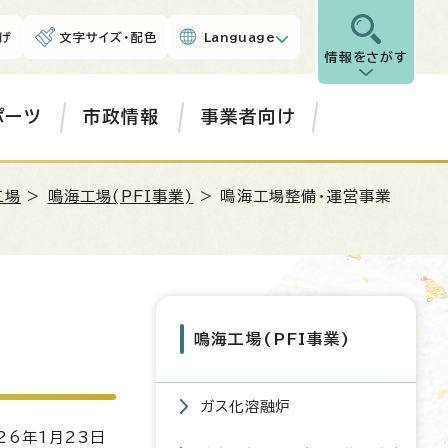
げ
文字サイズ・配色
Language
情報をさがす
ポーツ
市政情報
事業者向け
工場
>
鳴海工場(PFI事業)
> 鳴海工場整備・運営事業
鳴海工場(PFI事業)
ガス化溶融炉
6年1月23日