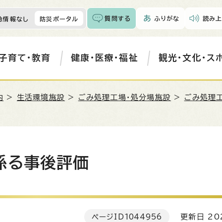
質問する
ふりがな
読み上
急情報なし
防災ポータル
子育て・教育
健康・医療・福祉
観光・文化・ス
内
>
生活環境施設
>
ごみ処理工場・処分場施設
>
ごみ処理
係る事後評価
ページID
1044956
更新日 202