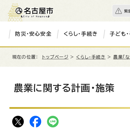
緊
防災・安心安全
くらし・手続き
子ども・
現在の位置：
トップページ
>
くらし・手続き
>
農業「
農業に関する計画・施策