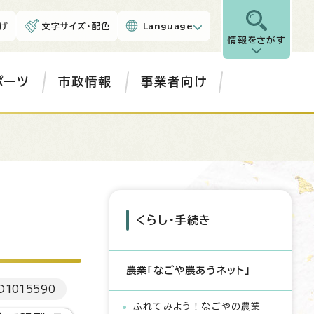
げ
文字サイズ・配色
Language
情報をさがす
ポーツ
市政情報
事業者向け
くらし・手続き
農業「なごや農あうネット」
D
1015590
ふれてみよう！なごやの農業