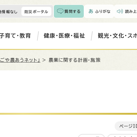
質問する
ふりがな
読み上
急情報なし
防災ポータル
子育て・教育
健康・医療・福祉
観光・文化・ス
なごや農あうネット」
> 農業に関する計画・施策
ページI