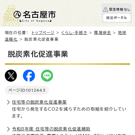
緊急情報なし
防災ポータル
現在の位置：
トップページ
>
くらし・手続き
>
環境保全
>
地球
温暖化
> 脱炭素化促進事業
脱炭素化促進事業
ページID
1012443
住宅等の脱炭素化促進事業
住宅から発生するCO2を減らすための取組を紹介してい
ます。
令和8年度 住宅等の脱炭素化促進補助