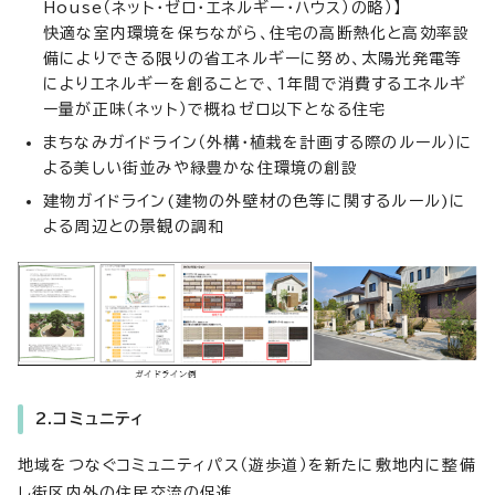
House（ネット・ゼロ・エネルギー・ハウス）の略）】
快適な室内環境を保ちながら、住宅の高断熱化と高効率設
備によりできる限りの省エネルギーに努め、太陽光発電等
によりエネルギーを創ることで、1年間で消費するエネルギ
ー量が正味（ネット）で概ねゼロ以下となる住宅
まちなみガイドライン（外構・植栽を計画する際のルール）に
よる美しい街並みや緑豊かな住環境の創設
建物ガイドライン(建物の外壁材の色等に関するルール)に
よる周辺との景観の調和
2.コミュニティ
地域をつなぐコミュニティパス（遊歩道）を新たに敷地内に整備
し街区内外の住民交流の促進