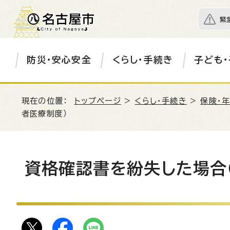
緊
防災・安心安全
くらし・手続き
子ども・
現在の位置：
トップページ
>
くらし・手続き
>
保険・
者医療制度）
資格確認書を紛失した場合