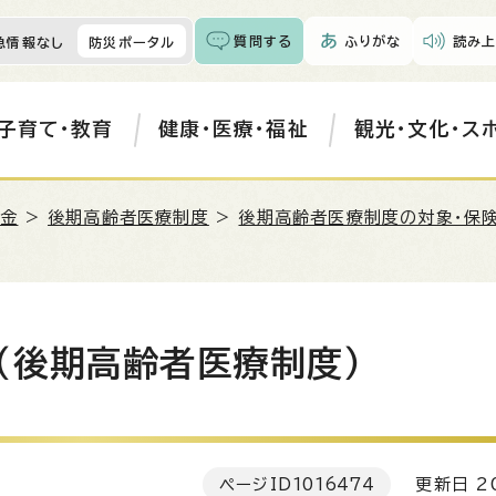
質問する
ふりがな
読み上
急情報なし
防災ポータル
子育て・教育
健康・医療・福祉
観光・文化・ス
年金
>
後期高齢者医療制度
>
後期高齢者医療制度の対象・保
（後期高齢者医療制度）
ページID
1016474
更新日 20