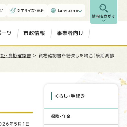
げ
文字サイズ・配色
Language
情報をさがす
ポーツ
市政情報
事業者向け
険証・資格確認書
> 資格確認書を紛失した場合（後期高齢
くらし・手続き
保険・年金
26年5月1日