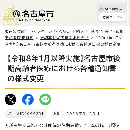
緊急情報なし
防災ポータル
現在の位置：
トップページ
>
くらし・手続き
>
保険・年金
>
後期
高齢者医療制度
>
後期高齢者医療のお知らせ
> 【令和8年1月以
降実施】名古屋市後期高齢者医療における各種通知書の様式変更
【令和8年1月以降実施】名古屋市後
期高齢者医療における各種通知書
の様式変更
ページID
1044231
更新日 2026年5月28日
国が主導する地方公共団体の後期高齢システムの統一（標準