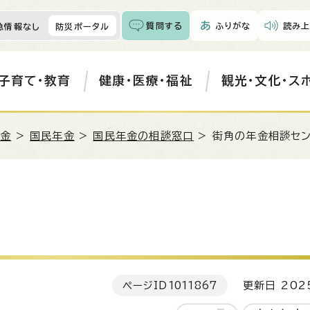
質問する
ふりがな
読み上
急情報なし
防災ポータル
子育て・教育
健康・医療・福祉
観光・文化・ス
年金
>
国民年金
>
国民年金の相談窓口
> 街角の年金相談セ
ページID
1011867
更新日 202