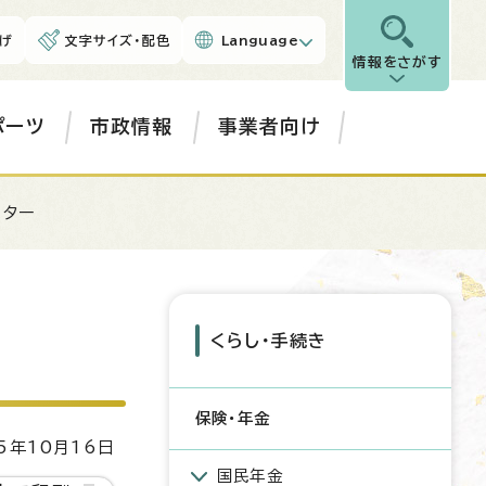
げ
文字サイズ・配色
Language
情報をさがす
ポーツ
市政情報
事業者向け
ンター
くらし・手続き
保険・年金
5年10月16日
国民年金