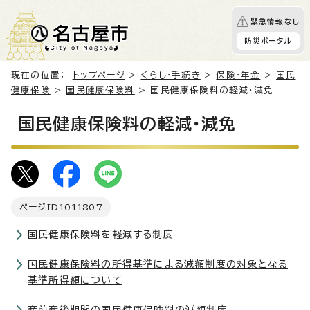
緊急情報なし
防災ポータル
現在の位置：
トップページ
>
くらし・手続き
>
保険・年金
>
国民
健康保険
>
国民健康保険料
> 国民健康保険料の軽減・減免
国民健康保険料の軽減・減免
ページID
1011807
国民健康保険料を軽減する制度
国民健康保険料の所得基準による減額制度の対象となる
基準所得額について