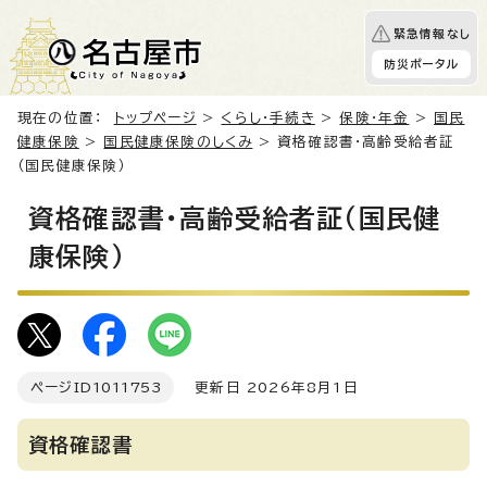
緊急情報なし
防災ポータル
現在の位置：
トップページ
>
くらし・手続き
>
保険・年金
>
国民
健康保険
>
国民健康保険のしくみ
> 資格確認書・高齢受給者証
（国民健康保険）
資格確認書・高齢受給者証（国民健
康保険）
ページID
1011753
更新日 2026年8月1日
資格確認書