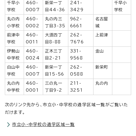
千早小
460-
新栄一丁
241-
千早小
学校
0007
目44-36
3429
学校
丸の内
460-
丸の内三
962-
名古屋
小学校
0002
丁目3-35
6661
城
前津中
460-
大須四丁
262-
上前津
学校
0011
目8-88
7676
伊勢山
460-
正木三丁
331-
金山
中学校
0024
目2-21
9568
白山中
460-
新栄一丁
262-
新栄町
学校
0007
目15-56
0588
丸の内
460-
三の丸一
211-
丸の内
中学校
0001
丁目9-2
3251
次のリンク先から、市立小・中学校の通学区域一覧がご覧いた
だけます。
市立小・中学校の通学区域一覧