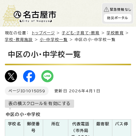
緊急情報なし
防災ポータル
現在の位置：
トップページ
>
子ども・子育て・教育
>
学校教育
>
学校・教育施設
>
小・中学校一覧
> 中区の小・中学校一覧
中区の小・中学校一覧
ページID
1015859
更新日 2026年4月1日
表の横スクロールを有効にする
中区の小・中学校
学校名
郵便番
所在
代表電話
最寄駅
バス停
号
（市外局