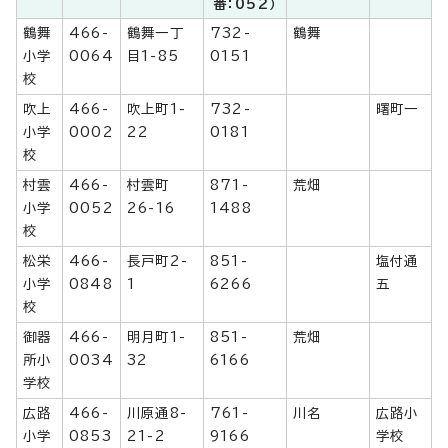
番：052）
鶴舞
466-
鶴舞一丁
732-
鶴舞
小学
0064
目1-85
0151
校
吹上
466-
吹上町1-
732-
曙町一
小学
0002
22
0181
校
村雲
466-
村雲町
871-
荒畑
小学
0052
26-16
1488
校
松栄
466-
長戸町2-
851-
塩付通
小学
0848
1
6266
五
校
御器
466-
明月町1-
851-
荒畑
所小
0034
32
6166
学校
広路
466-
川原通8-
761-
川名
広路小
小学
0853
21-2
9166
学校