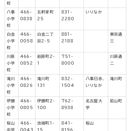
校
八事
466-
五軒家町
831-
いりなか
小学
0838
25
2280
校
白金
466-
白金二丁
881-
東郊通
小学
0058
目2-5
2188
三
校
川原
466-
萩原町2-
751-
川原通
小学
0852
1
8000
二
校
滝川
466-
滝川町
832-
八事日赤、
滝川町
小学
0826
131
1504
いりなか
校
伊勝
466-
伊勝町2-
762-
名古屋大
前山町
小学
0805
100
8938
学
校
桜山
466-
池端町1-
841-
桜山
中学
0043
15
8196