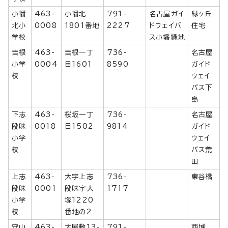
小幡
463-
小幡北
791-
名古屋ガイ
緑ヶ丘
北小
0008
1801番地
2227
ドウェイバ
住宅
学校
ス小幡緑地
吉根
463-
吉根一丁
736-
名古屋
小学
0004
目1601
8590
ガイド
校
ウェイ
バス下
島
下志
463-
桜坂一丁
736-
名古屋
段味
0018
目1502
9814
ガイド
小学
ウェイ
校
バス荒
田
上志
463-
大字上志
736-
東谷橋
段味
0001
段味字大
1717
小学
塚1220
校
番地の2
守山
463-
大屋敷13-
791-
西城