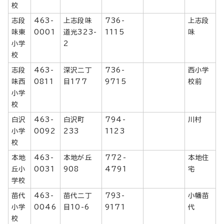
校
志段
463-
上志段味
736-
上志段
味東
0001
道光323-
1115
味
小学
2
校
志段
463-
深沢二丁
736-
西小学
味西
0811
目177
9715
校前
小学
校
白沢
463-
白沢町
794-
川村
小学
0092
233
1123
校
本地
463-
本地が丘
772-
本地住
丘小
0031
908
4791
宅
学校
苗代
463-
苗代二丁
793-
小幡苗
小学
0046
目10-6
9171
代
校