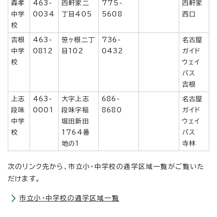
森孝
463-
四軒家二
775-
四軒家
中学
0034
丁目405
5608
西口
校
吉根
463-
笹ヶ根二丁
736-
名古屋
中学
0812
目102
0432
ガイド
校
ウェイ
バス
吉根
上志
463-
大字上志
686-
名古屋
段味
0001
段味字稲
8680
ガイド
中学
堀田新田
ウェイ
校
1764番
バス
地の1
寺林
次のリンク先から、市立小・中学校の通学区域一覧がご覧いた
だけます。
市立小・中学校の通学区域一覧