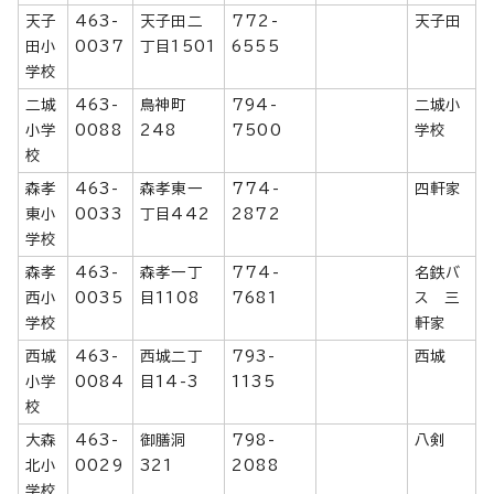
天子
463-
天子田二
772-
天子田
田小
0037
丁目1501
6555
学校
二城
463-
鳥神町
794-
二城小
小学
0088
248
7500
学校
校
森孝
463-
森孝東一
774-
四軒家
東小
0033
丁目442
2872
学校
森孝
463-
森孝一丁
774-
名鉄バ
西小
0035
目1108
7681
ス 三
学校
軒家
西城
463-
西城二丁
793-
西城
小学
0084
目14-3
1135
校
大森
463-
御膳洞
798-
八剣
北小
0029
321
2088
学校