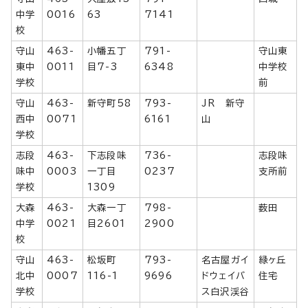
中学
0016
63
7141
校
守山
463-
小幡五丁
791-
守山東
東中
0011
目7-3
6348
中学校
学校
前
守山
463-
新守町58
793-
JR 新守
西中
0071
6161
山
学校
志段
463-
下志段味
736-
志段味
味中
0003
一丁目
0237
支所前
学校
1309
大森
463-
大森一丁
798-
薮田
中学
0021
目2601
2900
校
守山
463-
松坂町
793-
名古屋ガイ
緑ヶ丘
北中
0007
116-1
9696
ドウェイバ
住宅
学校
ス白沢渓谷