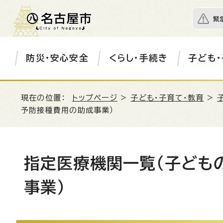
緊
防災・安心安全
くらし・手続き
子ども・
現在の位置：
トップページ
>
子ども・子育て・教育
>
予防接種費用の助成事業）
指定医療機関一覧（子ども
事業）