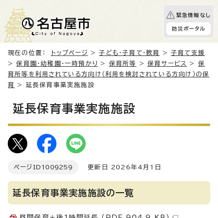
緊急情報なし
防災ポータル
現在の位置：
トップページ
>
子ども・子育て・教育
>
子育て支援
>
保育園・幼稚園・一時預かり
>
保育所等
>
保育サービス
>
保
育所等を利用されている方向け（利用を検討されている方向け）の保
育
> 延長保育事業実施施設
延長保育事業実施施設
ページID
1009259
更新日 2026年4月1日
延長保育事業実施施設の一覧
昼間保育＋後1時間延長 （PDF 904.9 KB）