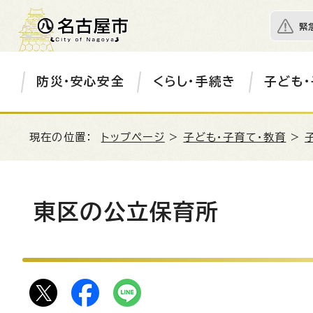
緊
防災・安心安全
くらし・手続き
子ども・
現在の位置：
トップページ
>
子ども・子育て・教育
>
東区の公立保育所