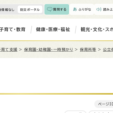
質問する
ふりがな
読み上
急情報なし
防災ポータル
子育て・教育
健康・医療・福祉
観光・文化・ス
子育て支援
>
保育園・幼稚園・一時預かり
>
保育所等
>
公立
ページI