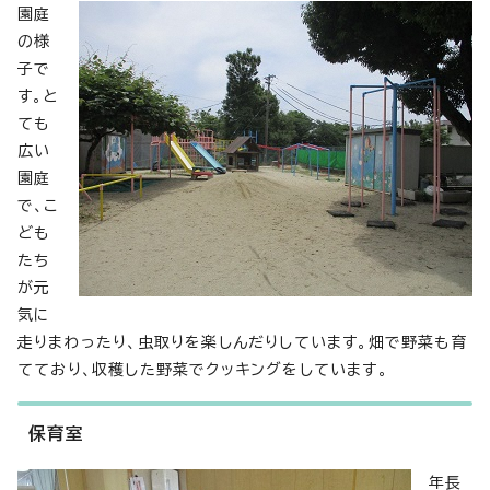
園庭
の様
子で
す。と
ても
広い
園庭
で、こ
ども
たち
が元
気に
走りまわったり、虫取りを楽しんだりしています。畑で野菜も育
てており、収穫した野菜でクッキングをしています。
保育室
年長