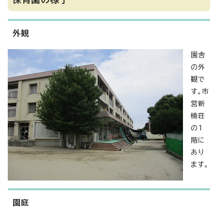
外観
園舎
の外
観で
す。市
営新
楠荘
の1
階に
あり
ます。
園庭