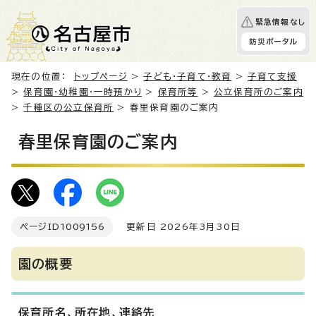
緊急情報なし
防災ポータル
現在の位置：
トップページ
>
子ども・子育て・教育
>
子育て支援
>
保育園・幼稚園・一時預かり
>
保育所等
>
公立保育所のご案内
>
千種区の公立保育所
> 春里保育園のご案内
春里保育園のご案内
ページID
1009156
更新日 2026年3月30日
園の概要
保育所名、所在地、連絡先