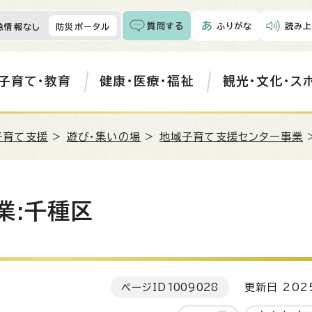
質問する
ふりがな
読み上
急情報なし
防災ポータル
子育て・教育
健康・医療・福祉
観光・文化・ス
子育て支援
>
遊び・集いの場
>
地域子育て支援センター事業
業:千種区
ページID
1009028
更新日 202