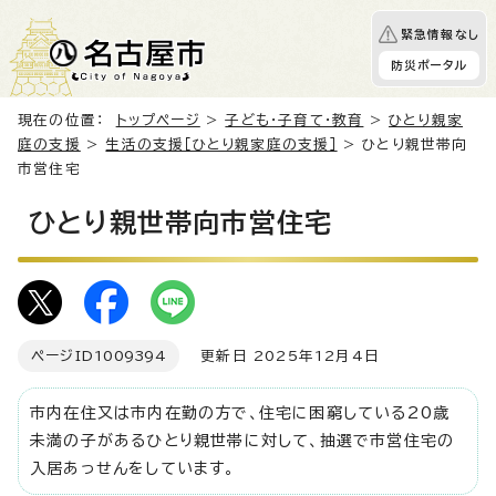
緊急情報なし
防災ポータル
現在の位置：
トップページ
>
子ども・子育て・教育
>
ひとり親家
庭の支援
>
生活の支援［ひとり親家庭の支援］
> ひとり親世帯向
市営住宅
ひとり親世帯向市営住宅
ページID
1009394
更新日 2025年12月4日
市内在住又は市内在勤の方で、住宅に困窮している20歳
未満の子があるひとり親世帯に対して、抽選で市営住宅の
入居あっせんをしています。