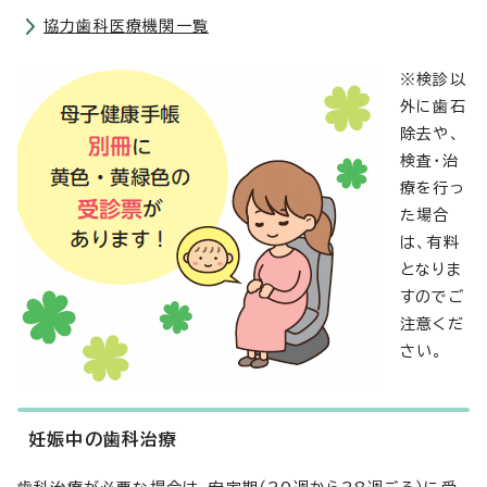
協力歯科医療機関一覧
※検診以
外に歯石
除去や、
検査・治
療を行っ
た場合
は、有料
となりま
すのでご
注意くだ
さい。
妊娠中の歯科治療