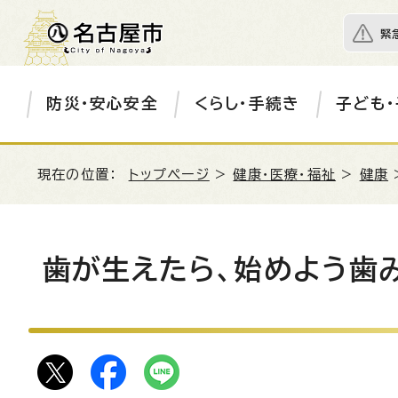
緊
防災・安心安全
くらし・手続き
子ども・
現在の位置：
トップページ
>
健康・医療・福祉
>
健康
歯が生えたら、始めよう歯