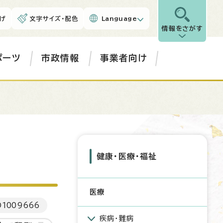
げ
文字サイズ・配色
Language
情報をさがす
ポーツ
市政情報
事業者向け
健康・医療・福祉
医療
D
1009666
疾病・難病