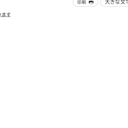
大きな文
印刷
います