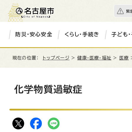
緊
防災・安心安全
くらし・手続き
子ども・
現在の位置：
トップページ
>
健康・医療・福祉
>
医療
化学物質過敏症